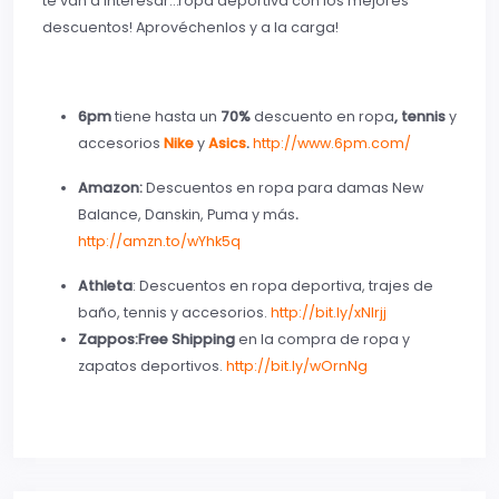
te van a interesar…ropa deportiva con los mejores
descuentos! Aprovéchenlos y a la carga!
6pm
tiene hasta un
70%
descuento en ropa
, tennis
y
accesorios
Nike
y
Asics
.
http://www.6pm.com/
Amazon:
Descuentos en ropa para damas New
Balance, Danskin, Puma y más
.
http://amzn.to/wYhk5q
Athleta
: Descuentos en ropa deportiva, trajes de
baño, tennis y accesorios.
http://bit.ly/xNlrjj
Zappos:Free Shipping
en la compra de ropa y
zapatos deportivos.
http://bit.ly/wOrnNg