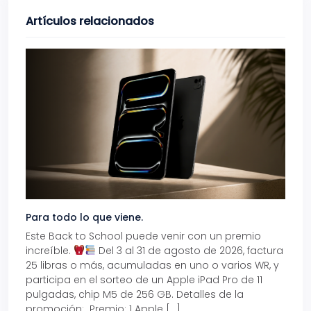
Artículos relacionados
Para todo lo que viene.
Volve
Este Back to School puede venir con un premio
Prepá
increíble.
Del 3 al 31 de agosto de 2026, factura
15% d
25 libras o más, acumuladas en uno o varios WR, y
agos
participa en el sorteo de un Apple iPad Pro de 11
en t
pulgadas, chip M5 de 256 GB. Detalles de la
Tarje
promoción: Premio: 1 Apple […]
está