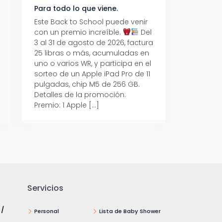
Para todo lo que viene.
Volver también ti
beneficios.
Este Back to School puede venir
con un premio increíble.
Del
Prepárate para vo
3 al 31 de agosto de 2026, factura
recibe hasta un 1
25 libras o más, acumuladas en
devolución con Pr
uno o varios WR, y participa en el
al 15 de agosto de
sorteo de un Apple iPad Pro de 11
hasta un 15% de d
pulgadas, chip M5 de 256 GB.
tus consumos en 
Detalles de la promoción:
pagar con tus Tar
Premio: 1 Apple […]
Crédito Promerica.
clases está cada
y es el momento p
Servicios
 /
Personal
Lista de Baby Shower