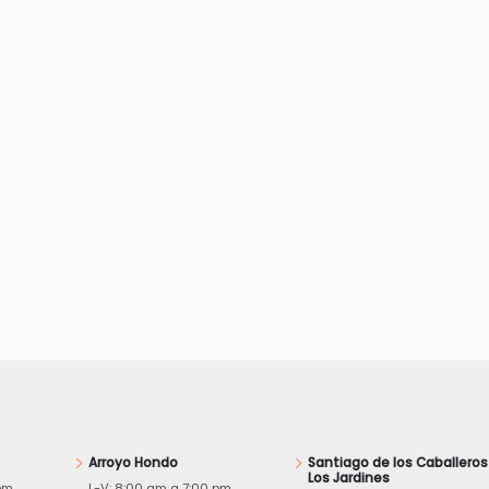
Arroyo Hondo
Santiago de los Caballeros
Los Jardines
pm
L-V: 8:00 am a 7:00 pm