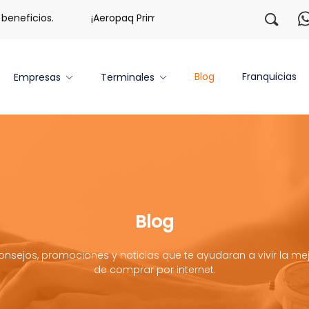
neficios.
¡Aeropaq Prime TE DA MÁS!
¡Regístrate c
Blog
Franquicias
Empresas
Terminales
Blog
onsejos, promociones y noticias que te ayudaran a vivir la mej
de comprar por internet.