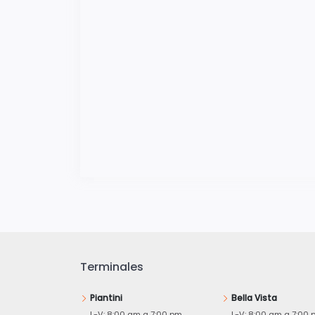
Terminales
Piantini
Bella Vista
L-V: 8:00 am a 7:00 pm
L-V: 8:00 am a 7:00 