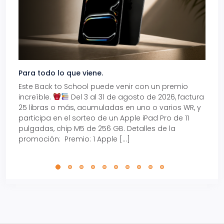
Para todo lo que viene.
Volve
Este Back to School puede venir con un premio
Prepá
increíble.
Del 3 al 31 de agosto de 2026, factura
15% d
25 libras o más, acumuladas en uno o varios WR, y
agos
participa en el sorteo de un Apple iPad Pro de 11
en t
pulgadas, chip M5 de 256 GB. Detalles de la
Tarje
promoción: Premio: 1 Apple […]
está
perfe