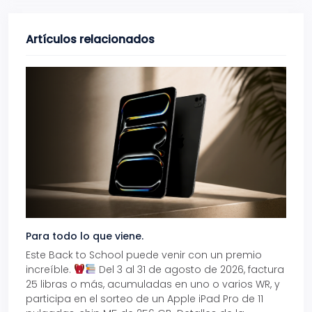
Artículos relacionados
Para todo lo que viene.
Volve
Este Back to School puede venir con un premio
Prepá
increíble.
Del 3 al 31 de agosto de 2026, factura
15% d
25 libras o más, acumuladas en uno o varios WR, y
agos
participa en el sorteo de un Apple iPad Pro de 11
en t