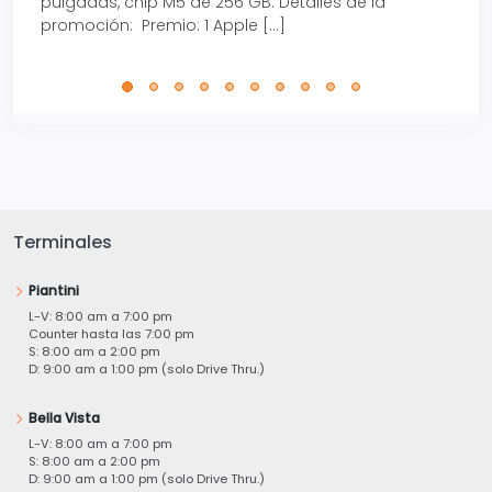
pulgadas, chip M5 de 256 GB. Detalles de la
Tarje
promoción: Premio: 1 Apple […]
está
perfe
Terminales
Piantini
L-V: 8:00 am a 7:00 pm
Counter hasta las 7:00 pm
S: 8:00 am a 2:00 pm
D: 9:00 am a 1:00 pm (solo Drive Thru.)
Bella Vista
L-V: 8:00 am a 7:00 pm
S: 8:00 am a 2:00 pm
D: 9:00 am a 1:00 pm (solo Drive Thru.)