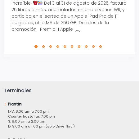
increíble.
Del 3 al 31 de agosto de 2026, factura
15% d
25 libras o más, acumuladas en uno o varios WR, y
agos
participa en el sorteo de un Apple iPad Pro de 11
en t
pulgadas, chip M5 de 256 GB. Detalles de la
Tarje
promoción: Premio: 1 Apple […]
está
perfe
Terminales
Piantini
L-V: 8:00 am a 7:00 pm
Counter hasta las 7:00 pm
S: 8:00 am a 2:00 pm
D: 9:00 am a 1:00 pm (solo Drive Thru.)