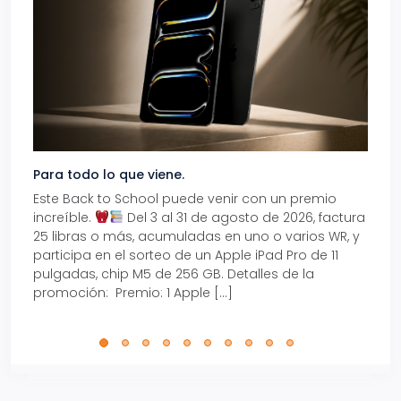
Para todo lo que viene.
Volve
Este Back to School puede venir con un premio
Prepá
increíble.
Del 3 al 31 de agosto de 2026, factura
15% d
25 libras o más, acumuladas en uno o varios WR, y
agos
participa en el sorteo de un Apple iPad Pro de 11
en t
pulgadas, chip M5 de 256 GB. Detalles de la
Tarje
promoción: Premio: 1 Apple […]
está
perfe