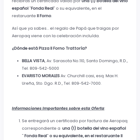
recibirás un certificado válido por
Una (1) botella del vino
español ¨Fonda Real¨
o su equivalente
,
en el
restaruante
Il Forno
.
Así que ya sabes… el regalo de Papá que traigas por
Aeropaq viene con la celebración incluída.
¿Dónde está Pizza Il Forno Trattoría?
BELLA VISTA
, Av. Sarasota No.110, Santo Domingo, R.D.,
Tel. 809-542-5000
EVARISTO MORALES
Av. Churchill casi, esq. Max H.
Ureña, Sto. Dgo. R.D., Tel. 809-542-7000.
Informaciones Importantes sobre esta Oferta
:
Se entregará un certificado por factura de Aeropaq
correspondiente a
una (1) botella del vino español
¨ Fonda Real¨ o su equivalente, en el restaruante Il