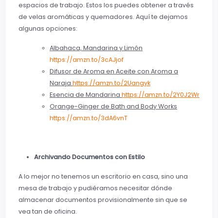
espacios de trabajo. Estos los puedes obtener a través
de velas aromáticas y quemadores. Aquí te dejamos
algunas opciones:
Albahaca, Mandarina y Limón
https://amzn.to/3cAJjof
Difusor de Aroma en Aceite con Aroma a
Naraja
https://amzn.to/2Uangyk
Esencia de Mandarina
https://amzn.to/2Y0J2Wr
Orange-Ginger de Bath and Body Works
https://amzn.to/3dA6vnT
Archivando Documentos con Estilo
A lo mejor no tenemos un escritorio en casa, sino una
mesa de trabajo y pudiéramos necesitar dónde
almacenar documentos provisionalmente sin que se
vea tan de oficina.