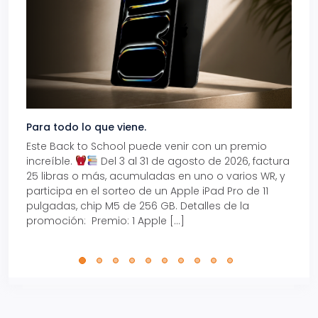
Para todo lo que viene.
Volve
Este Back to School puede venir con un premio
Prepá
increíble.
Del 3 al 31 de agosto de 2026, factura
15% d
25 libras o más, acumuladas en uno o varios WR, y
agos
participa en el sorteo de un Apple iPad Pro de 11
en t
pulgadas, chip M5 de 256 GB. Detalles de la
Tarje
promoción: Premio: 1 Apple […]
está
perfe