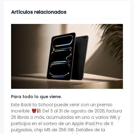
Artículos relacionados
Para todo lo que viene.
Volve
Este Back to School puede venir con un premio
Prepá
increíble.
Del 3 al 31 de agosto de 2026, factura
15% d
25 libras o más, acumuladas en uno o varios WR, y
agos
participa en el sorteo de un Apple iPad Pro de 11
en t
pulgadas, chip M5 de 256 GB. Detalles de la
Tarje