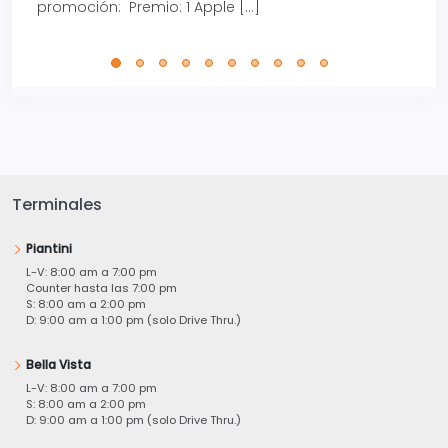
promoción: Premio: 1 Apple […]
está
perfe
Terminales
Piantini
L-V: 8:00 am a 7:00 pm
Counter hasta las 7:00 pm
S: 8:00 am a 2:00 pm
D: 9:00 am a 1:00 pm (solo Drive Thru.)
Bella Vista
L-V: 8:00 am a 7:00 pm
S: 8:00 am a 2:00 pm
D: 9:00 am a 1:00 pm (solo Drive Thru.)