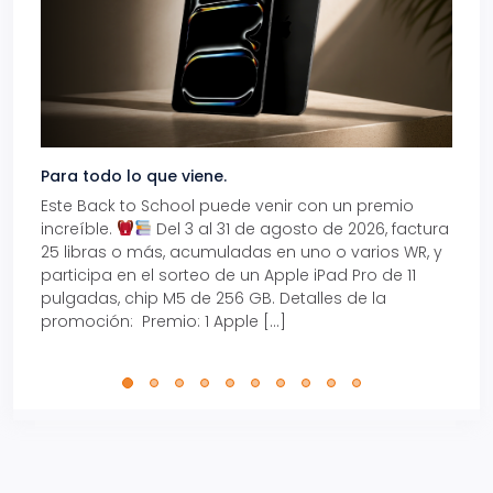
Para todo lo que viene.
Volve
Este Back to School puede venir con un premio
Prepá
increíble.
Del 3 al 31 de agosto de 2026, factura
15% d
25 libras o más, acumuladas en uno o varios WR, y
agos
participa en el sorteo de un Apple iPad Pro de 11
en t
pulgadas, chip M5 de 256 GB. Detalles de la
Tarje
promoción: Premio: 1 Apple […]
está
perfe