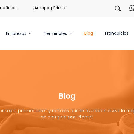
.
¡Aeropaq Prime TE DA MÁS!
¡Regístrate con nosotr
Blog
Franquicias
Empresas
Terminales
Blog
onsejos, promociones y noticias que te ayudaran a vivir la mej
de comprar por internet.