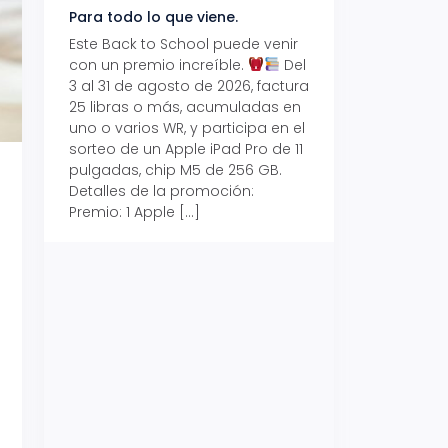
Para todo lo que viene.
Volver también ti
beneficios.
Este Back to School puede venir
con un premio increíble.
Del
Prepárate para vo
3 al 31 de agosto de 2026, factura
recibe hasta un 1
25 libras o más, acumuladas en
devolución con Pr
uno o varios WR, y participa en el
al 15 de agosto de
sorteo de un Apple iPad Pro de 11
hasta un 15% de d
pulgadas, chip M5 de 256 GB.
tus consumos en 
Detalles de la promoción:
pagar con tus Tar
Premio: 1 Apple […]
Crédito Promerica.
clases está cada
y es el momento p