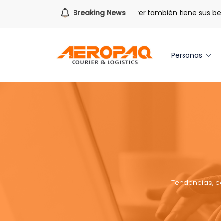
ra todo lo que viene.
Breaking News
Volver también tiene sus beneficios
Personas
Tendencias, c