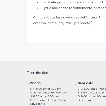
Inscríbete gratis por 30 días haciendo cli
Si ya lo has hecho recientemente, entonc
Conoce todas las novedades del Amazon Prime
amazon-prime-day-2021-preparate/
Terminales
Piantini
Bella Vista
L-V: 8:00 am a 7:00 pm
L-V: 8:00 am a 7:00 
Counter hasta las 7:00 pm
S: 8:00 am a 2:00 p
S: 8:00 am a 2:00 pm
D: 9:00 am a 1:00 pm
D: 9:00 am a 1:00 pm (solo
Drive Thru.)
Drive Thru.)