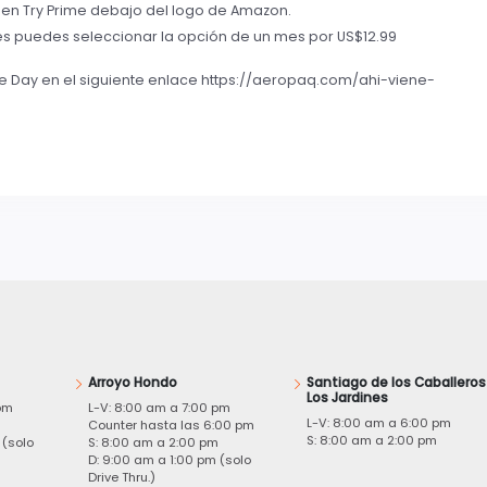
c en Try Prime debajo del logo de Amazon.
es puedes seleccionar la opción de un mes por US$12.99
 Day en el siguiente enlace https://aeropaq.com/ahi-viene-
Arroyo Hondo
Santiago de los Caballeros
Los Jardines
pm
L-V: 8:00 am a 7:00 pm
L-V: 8:00 am a 6:00 pm
m
Counter hasta las 6:00 pm
S: 8:00 am a 2:00 pm
 (solo
S: 8:00 am a 2:00 pm
D: 9:00 am a 1:00 pm (solo
Drive Thru.)