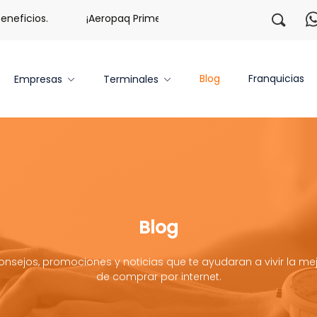
ficios.
¡Aeropaq Prime TE DA MÁS!
¡Regístrate con 
Blog
Franquicias
Empresas
Terminales
Blog
onsejos, promociones y noticias que te ayudaran a vivir la mej
de comprar por internet.