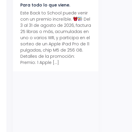
Para todo lo que viene.
Volver también ti
beneficios.
Este Back to School puede venir
con un premio increíble.
Del
Prepárate para vo
3 al 31 de agosto de 2026, factura
recibe hasta un 1
25 libras o más, acumuladas en
devolución con Pr
uno o varios WR, y participa en el
al 15 de agosto de
sorteo de un Apple iPad Pro de 11
hasta un 15% de d
pulgadas, chip M5 de 256 GB.
tus consumos en 
Detalles de la promoción:
pagar con tus Tar
Premio: 1 Apple […]
Crédito Promerica.
clases está cada
y es el momento p