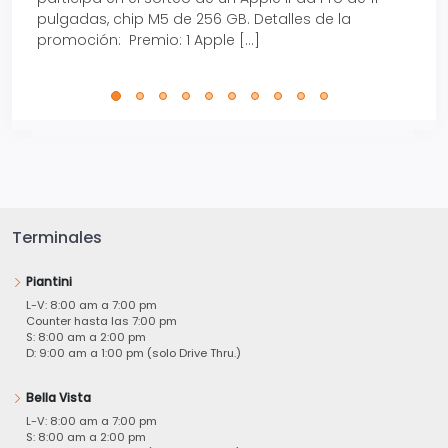
pulgadas, chip M5 de 256 GB. Detalles de la
Tarje
promoción: Premio: 1 Apple […]
está
perfe
Terminales
Piantini
L-V: 8:00 am a 7:00 pm
Counter hasta las 7:00 pm
S: 8:00 am a 2:00 pm
D: 9:00 am a 1:00 pm (solo Drive Thru.)
Bella Vista
L-V: 8:00 am a 7:00 pm
S: 8:00 am a 2:00 pm