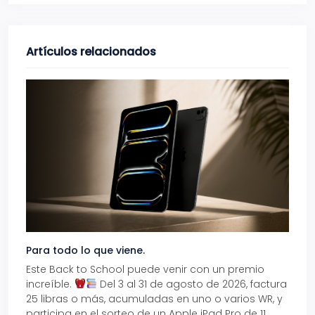
Artículos relacionados
Para todo lo que viene.
Volve
Este Back to School puede venir con un premio
Prepá
increíble.
Del 3 al 31 de agosto de 2026, factura
15% d
25 libras o más, acumuladas en uno o varios WR, y
agos
participa en el sorteo de un Apple iPad Pro de 11
en t