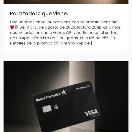
Para todo lo que viene.
Este Back to School puede venir con un premio increíble.
Del 3 al 31 de agosto de 2026, factura 25 libras o más,
acumuladas en uno o varios WR, y participa en el sorteo
de un Apple iPad Pro de 11 pulgadas, chip M5 de 256 GB.
Detalles de la promoción: Premio: 1 Apple […]