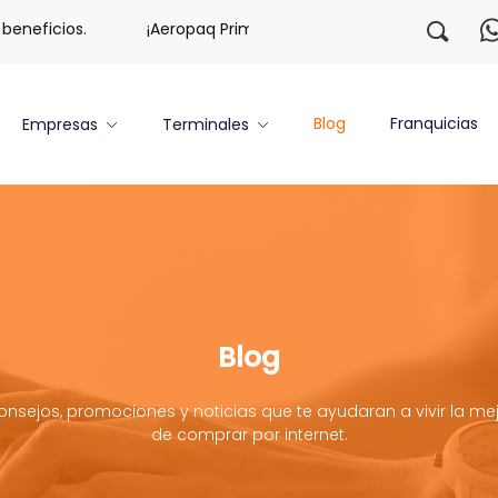
eficios.
¡Aeropaq Prime TE DA MÁS!
¡Regístrate co
Blog
Franquicias
Empresas
Terminales
Blog
onsejos, promociones y noticias que te ayudaran a vivir la mej
de comprar por internet.