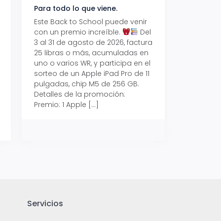
Para todo lo que viene.
Volver también ti
beneficios.
Este Back to School puede venir
con un premio increíble.
Del
Prepárate para vo
3 al 31 de agosto de 2026, factura
recibe hasta un 1
25 libras o más, acumuladas en
devolución con Pr
uno o varios WR, y participa en el
al 15 de agosto de
sorteo de un Apple iPad Pro de 11
hasta un 15% de d
pulgadas, chip M5 de 256 GB.
tus consumos en 
Detalles de la promoción:
pagar con tus Tar
Premio: 1 Apple […]
Crédito Promerica.
clases está cada
y es el momento p
Servicios