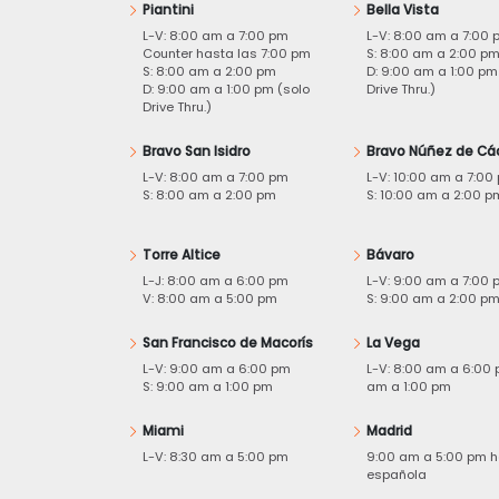
Piantini
Bella Vista
L-V: 8:00 am a 7:00 pm
L-V: 8:00 am a 7:00 
Counter hasta las 7:00 pm
S: 8:00 am a 2:00 p
S: 8:00 am a 2:00 pm
D: 9:00 am a 1:00 pm
D: 9:00 am a 1:00 pm (solo
Drive Thru.)
Drive Thru.)
Bravo San Isidro
Bravo Núñez de Cá
L-V: 8:00 am a 7:00 pm
L-V: 10:00 am a 7:00
S: 8:00 am a 2:00 pm
S: 10:00 am a 2:00 p
Torre Altice
Bávaro
L-J: 8:00 am a 6:00 pm
L-V: 9:00 am a 7:00 
V: 8:00 am a 5:00 pm
S: 9:00 am a 2:00 p
San Francisco de Macorís
La Vega
L-V: 9:00 am a 6:00 pm
L-V: 8:00 am a 6:00 
S: 9:00 am a 1:00 pm
am a 1:00 pm
Miami
Madrid
L-V: 8:30 am a 5:00 pm
9:00 am a 5:00 pm h
española