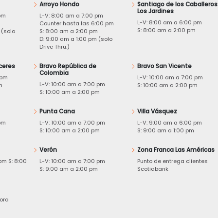
Arroyo Hondo
Santiago de los Caballeros
Los Jardines
pm
L-V: 8:00 am a 7:00 pm
L-V: 8:00 am a 6:00 pm
m
Counter hasta las 6:00 pm
S: 8:00 am a 2:00 pm
 (solo
S: 8:00 am a 2:00 pm
D: 9:00 am a 1:00 pm (solo
Drive Thru.)
ceres
Bravo República de
Bravo San Vicente
Colombia
 pm
L-V: 10:00 am a 7:00 pm
L-V: 10:00 am a 7:00 pm
m
S: 10:00 am a 2:00 pm
S: 10:00 am a 2:00 pm
Punta Cana
Villa Vásquez
pm
L-V: 10:00 am a 7:00 pm
L-V: 9:00 am a 6:00 pm
m
S: 10:00 am a 2:00 pm
S: 9:00 am a 1:00 pm
Verón
Zona Franca Las Américas
pm S: 8:00
L-V: 10:00 am a 7:00 pm
Punto de entrega clientes
S: 9:00 am a 2:00 pm
Scotiabank
ora