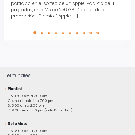
participa en el sorteo de un Apple iPad Pro de 11
en t
pulgadas, chip M5 de 256 GB. Detalles de la
Tarje
promoción: Premio: 1 Apple […]
está
perfe
Terminales
Piantini
L-V: 8:00 am a 7:00 pm
Counter hasta las 7:00 pm
S: 8:00 am a 2:00 pm
D: 9:00 am a 1:00 pm (solo Drive Thru.)
Bella Vista
L-V: 8:00 am a 7:00 pm