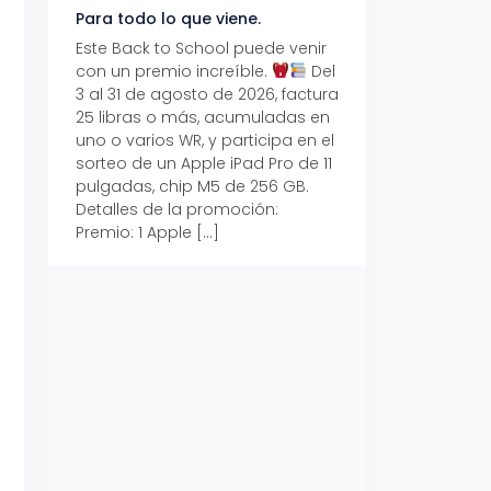
Para todo lo que viene.
Volver también ti
beneficios.
Este Back to School puede venir
con un premio increíble.
Del
Prepárate para vo
3 al 31 de agosto de 2026, factura
recibe hasta un 1
25 libras o más, acumuladas en
devolución con Pr
uno o varios WR, y participa en el
al 15 de agosto de
sorteo de un Apple iPad Pro de 11
hasta un 15% de d
pulgadas, chip M5 de 256 GB.
tus consumos en 
Detalles de la promoción:
pagar con tus Tar
Premio: 1 Apple […]
Crédito Promerica.
clases está cada
y es el momento p