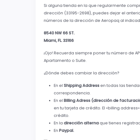
Si alguna tienda en la que regularmente compra
dirección (33195-2698), puedes dejar el anteri
números de la dirección de Aeropaq al indica
8540 NW 66 ST.
Miami, FL. 33166
¡Ojo! Recuerda siempre poner tu número de AP 
Apartamento o Suite.
¿Dónde debes cambiar la dirección?
En el
Shipping Address
en todas las tienda
correspondencia.
En el
Billing Adress (dirección de facturac
en tu tarjeta de crédito. El «billing addres
crédito.
En la
dirección alterna
que tienes registra
En
Paypal.