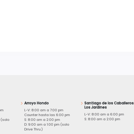
Arroyo Hondo
Santiago de los Caballeros
Los Jardines
pm
L-V: 8:00 am a 7:00 pm
L-V: 8:00 am a 6:00 pm
m
Counter hasta las 6:00 pm
S: 8:00 am a 2:00 pm
 (solo
S: 8:00 am a 2:00 pm
D: 9:00 am a 1:00 pm (solo
Drive Thru.)