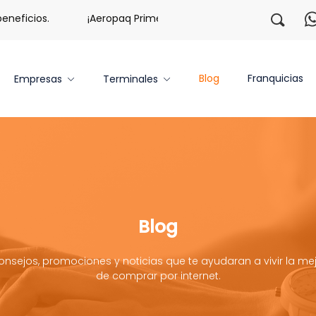
ficios.
¡Aeropaq Prime TE DA MÁS!
¡Regístrate con 
Blog
Franquicias
Empresas
Terminales
Blog
onsejos, promociones y noticias que te ayudaran a vivir la mej
de comprar por internet.