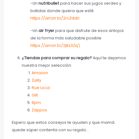
-Un
nutribullet
para hacer sus jugos verdes y
batidas donde quiera que esté.
https://amzn.to/2rvZddU
-Un
air fryer
para que disfrute de esos antojos
de la forma más saludable posible
https://amzn.to/2jKx3Zq\
¿Tiendas para comprar su regalo?
Aquí te dejamos
nuestra mejor selección:
Amazon
Zulily
Rue La La
Gilt
6pm
Zappos
Espero que estos consejos te ayuden y que mamá
quede súper contenta con su regalo…