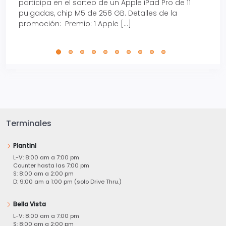
participa en el sorteo de un Apple iPad Pro de 11
en t
pulgadas, chip M5 de 256 GB. Detalles de la
Tarje
promoción: Premio: 1 Apple […]
está
perfe
Terminales
Piantini
L-V: 8:00 am a 7:00 pm
Counter hasta las 7:00 pm
S: 8:00 am a 2:00 pm
D: 9:00 am a 1:00 pm (solo Drive Thru.)
Bella Vista
L-V: 8:00 am a 7:00 pm
S: 8:00 am a 2:00 pm