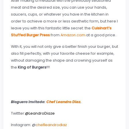
After making a meatball with the previously seasoned
meat and the desired size, you can use your hands,
saucers, cups, or whatever you have in the kitchen in
order to achieve a more or less aesthetic form, but here I
leave you with this fantastic little secret: the
Cuisinart’s
Stuffed Burger Press
from
Amazon.com
at a good price.
With it, you will not only give a better finish your burger, but
also fill perfectly, with your favorite cheese for example,
without damaging the shape and crowning yourself as
the
King of Burgers
!!!!
Bloguero Invitado:
Chef Leandro Díaz
.
Twittter:
@
LeandroDiaze
Instagram: @
chefleandrodiaz