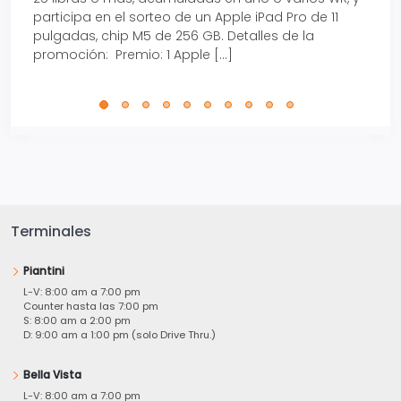
participa en el sorteo de un Apple iPad Pro de 11
en t
pulgadas, chip M5 de 256 GB. Detalles de la
Tarje
promoción: Premio: 1 Apple […]
está
perfe
Terminales
Piantini
L-V: 8:00 am a 7:00 pm
Counter hasta las 7:00 pm
S: 8:00 am a 2:00 pm
D: 9:00 am a 1:00 pm (solo Drive Thru.)
Bella Vista
L-V: 8:00 am a 7:00 pm