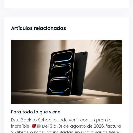
Artículos relacionados
Para todo lo que viene.
Volve
Este Back to School puede venir con un premio
Prepá
increíble.
Del 3 al 31 de agosto de 2026, factura
15% d
25 libras o más, acumuladas en uno o varios WR, y
agos