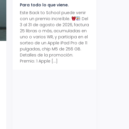
Para todo lo que viene.
Volver también ti
beneficios.
Este Back to School puede venir
con un premio increíble.
Del
Prepárate para vo
3 al 31 de agosto de 2026, factura
recibe hasta un 1
25 libras o más, acumuladas en
devolución con Pr
uno o varios WR, y participa en el
al 15 de agosto de
sorteo de un Apple iPad Pro de 11
hasta un 15% de d
pulgadas, chip M5 de 256 GB.
tus consumos en 
Detalles de la promoción:
pagar con tus Tar
Premio: 1 Apple […]
Crédito Promerica.
clases está cada
y es el momento p