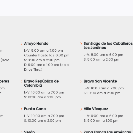
Arroyo Hondo
Santiago de los Caballeros
Los Jardines
pm
L-V: 8:00 am a 7:00 pm
L-V: 8:00 am a 6:00 pm
m
Counter hasta las 6:00 pm
S: 8:00 am a 2:00 pm
 (solo
S: 8:00 am a 2:00 pm
D: 9:00 am a 1:00 pm (solo
Drive Thru.)
ceres
Bravo República de
Bravo San Vicente
Colombia
 pm
L-V: 10:00 am a 7:00 pm
L-V: 10:00 am a 7:00 pm
m
S: 10:00 am a 2:00 pm
S: 10:00 am a 2:00 pm
Punta Cana
Villa Vásquez
pm
L-V: 10:00 am a 7:00 pm
L-V: 9:00 am a 6:00 pm
m
S: 10:00 am a 2:00 pm
S: 9:00 am a 1:00 pm
Verón
Zona Franca Las Américas