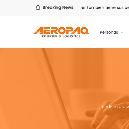
ara todo lo que viene.
Breaking News
Volver también tiene sus beneficio
Personas
Tendencias, c