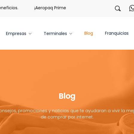
s.
¡Aeropaq Prime TE DA MÁS!
¡Regístrate con noso
Blog
Franquicias
Empresas
Terminales
Blog
onsejos, promociones y noticias que te ayudaran a vivir la mej
de comprar por internet.