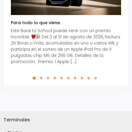
Para todo lo que viene.
Volve
Este Back to School puede venir con un premio
Prepá
increíble.
Del 3 al 31 de agosto de 2026, factura
15% d
25 libras o más, acumuladas en uno o varios WR, y
agos
participa en el sorteo de un Apple iPad Pro de 11
en t
pulgadas, chip M5 de 256 GB. Detalles de la
Tarje
promoción: Premio: 1 Apple […]
está
perfe
Terminales