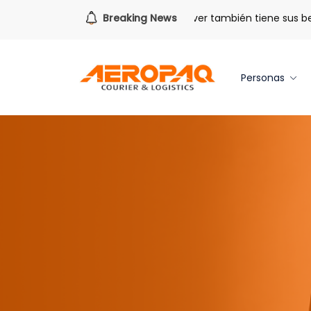
Para todo lo que viene.
Breaking News
Volver también tiene sus benefici
Personas