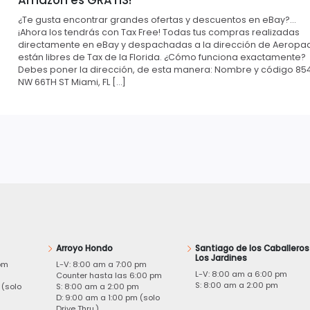
¿Te gusta encontrar grandes ofertas y descuentos en eBay?…
¡Ahora los tendrás con Tax Free! Todas tus compras realizadas
directamente en eBay y despachadas a la dirección de Aeropa
están libres de Tax de la Florida. ¿Cómo funciona exactamente?
Debes poner la dirección, de esta manera: Nombre y código 85
NW 66TH ST Miami, FL […]
Arroyo Hondo
Santiago de los Caballeros
Los Jardines
pm
L-V: 8:00 am a 7:00 pm
L-V: 8:00 am a 6:00 pm
m
Counter hasta las 6:00 pm
S: 8:00 am a 2:00 pm
 (solo
S: 8:00 am a 2:00 pm
D: 9:00 am a 1:00 pm (solo
Drive Thru.)