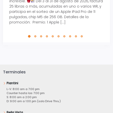
increíble.
Del 3 al 31 de agosto de 2026, factura
15% d
25 libras o más, acumuladas en uno o varios WR, y
agos
participa en el sorteo de un Apple iPad Pro de 11
en t
pulgadas, chip M5 de 256 GB. Detalles de la
Tarje
promoción: Premio: 1 Apple […]
está
perfe
Terminales
Piantini
L-V: 8:00 am a 7:00 pm
Counter hasta las 7:00 pm
S: 8:00 am a 2:00 pm
D: 9:00 am a 1:00 pm (solo Drive Thru.)
Bella Vista