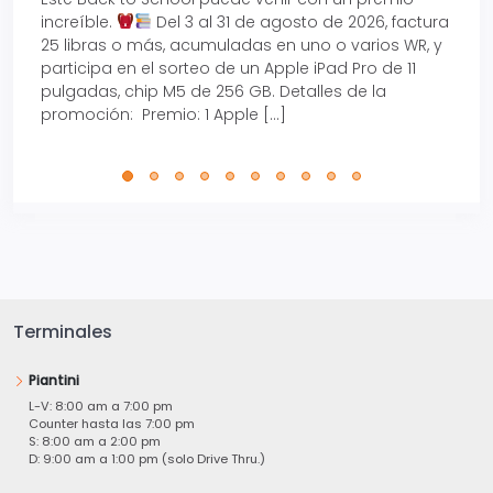
increíble.
Del 3 al 31 de agosto de 2026, factura
15% d
25 libras o más, acumuladas en uno o varios WR, y
agos
participa en el sorteo de un Apple iPad Pro de 11
en t
pulgadas, chip M5 de 256 GB. Detalles de la
Tarje
promoción: Premio: 1 Apple […]
está
perfe
Terminales
Piantini
L-V: 8:00 am a 7:00 pm
Counter hasta las 7:00 pm
S: 8:00 am a 2:00 pm
D: 9:00 am a 1:00 pm (solo Drive Thru.)