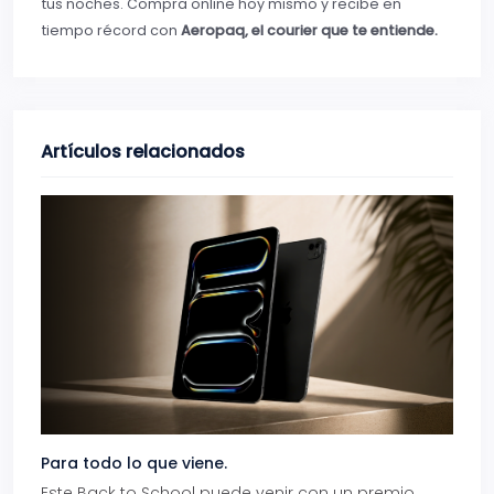
tus noches. Compra online hoy mismo y recibe en
tiempo récord con
Aeropaq, el courier que te entiende.
Artículos relacionados
Para todo lo que viene.
Volve
Este Back to School puede venir con un premio
Prepá