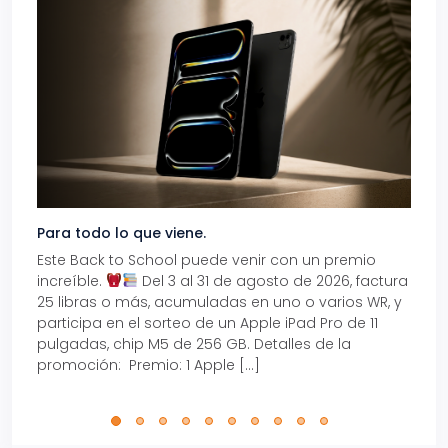
Para todo lo que viene.
Volve
Este Back to School puede venir con un premio
Prepá
increíble.
Del 3 al 31 de agosto de 2026, factura
15% d
25 libras o más, acumuladas en uno o varios WR, y
agos
participa en el sorteo de un Apple iPad Pro de 11
en t
pulgadas, chip M5 de 256 GB. Detalles de la
Tarje
promoción: Premio: 1 Apple […]
está
perfe