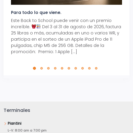
Para todo lo que viene.
Volve
Este Back to School puede venir con un premio
Prepá
increíble.
Del 3 al 31 de agosto de 2026, factura
15% d
25 libras o más, acumuladas en uno o varios WR, y
agos
participa en el sorteo de un Apple iPad Pro de 11
en t
pulgadas, chip M5 de 256 GB. Detalles de la
Tarje
promoción: Premio: 1 Apple […]
está
perfe
Terminales
Piantini
L-V: 8:00 am a 7:00 pm