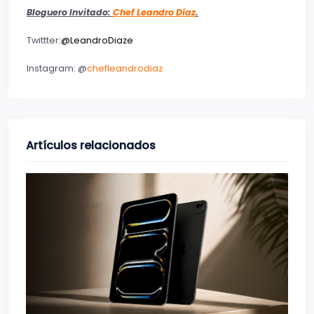
Bloguero Invitado:
Chef Leandro Díaz
.
Twittter
:
@
LeandroDiaze
Instagram: @
chefleandrodiaz
Artículos relacionados