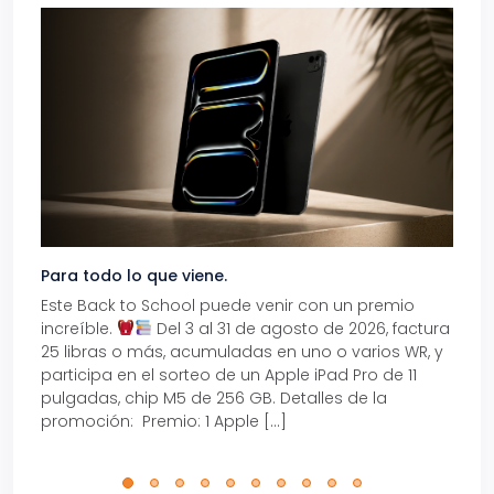
Para todo lo que viene.
Volve
Este Back to School puede venir con un premio
Prepá
increíble.
Del 3 al 31 de agosto de 2026, factura
15% d
25 libras o más, acumuladas en uno o varios WR, y
agos
participa en el sorteo de un Apple iPad Pro de 11
en t
pulgadas, chip M5 de 256 GB. Detalles de la
Tarje
promoción: Premio: 1 Apple […]
está
perfe