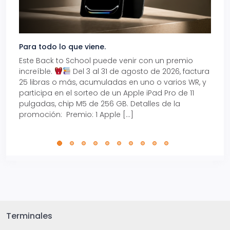
Para todo lo que viene.
Volve
Este Back to School puede venir con un premio
Prepá
increíble.
Del 3 al 31 de agosto de 2026, factura
15% d
25 libras o más, acumuladas en uno o varios WR, y
agos
participa en el sorteo de un Apple iPad Pro de 11
en t
pulgadas, chip M5 de 256 GB. Detalles de la
Tarje
promoción: Premio: 1 Apple […]
está
perfe
Terminales