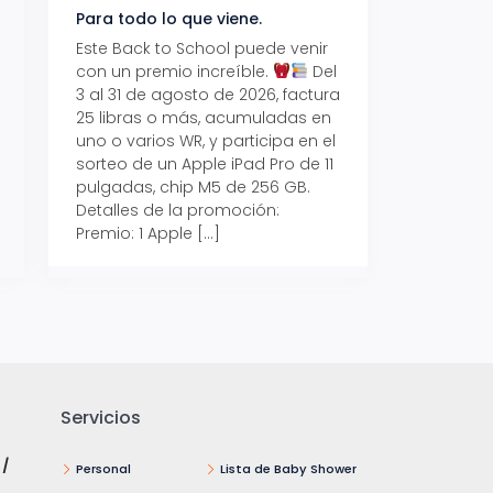
Para todo lo que viene.
Volver también ti
beneficios.
Este Back to School puede venir
con un premio increíble.
Del
Prepárate para vo
3 al 31 de agosto de 2026, factura
recibe hasta un 1
25 libras o más, acumuladas en
devolución con Pr
uno o varios WR, y participa en el
al 15 de agosto de
sorteo de un Apple iPad Pro de 11
hasta un 15% de d
pulgadas, chip M5 de 256 GB.
tus consumos en 
Detalles de la promoción:
pagar con tus Tar
Premio: 1 Apple […]
Crédito Promerica.
clases está cada
y es el momento p
Servicios
 /
Personal
Lista de Baby Shower