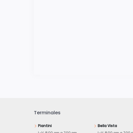
Terminales
Piantini
Bella Vista
L-V: 8:00 am a 7:00 pm
L-V: 8:00 am a 7:00 