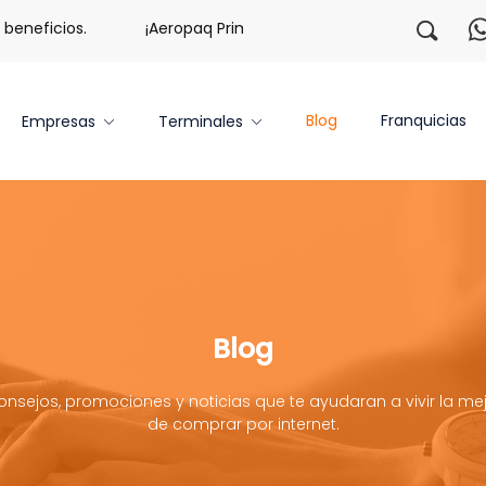
neficios.
¡Aeropaq Prime TE DA MÁS!
¡Regístrate c
Blog
Franquicias
Empresas
Terminales
Blog
onsejos, promociones y noticias que te ayudaran a vivir la mej
de comprar por internet.