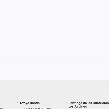
Arroyo Hondo
Santiago de los Caballeros
Los Jardines
pm
L-V: 8:00 am a 7:00 pm