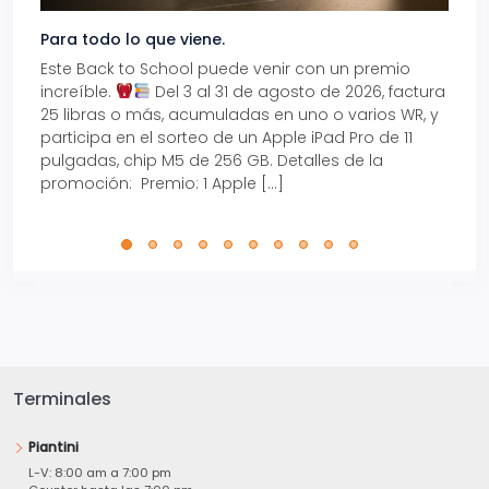
Para todo lo que viene.
Volve
Este Back to School puede venir con un premio
Prepá
increíble.
Del 3 al 31 de agosto de 2026, factura
15% d
25 libras o más, acumuladas en uno o varios WR, y
agos
participa en el sorteo de un Apple iPad Pro de 11
en t
pulgadas, chip M5 de 256 GB. Detalles de la
Tarje
promoción: Premio: 1 Apple […]
está
perfe
Terminales
Piantini
L-V: 8:00 am a 7:00 pm