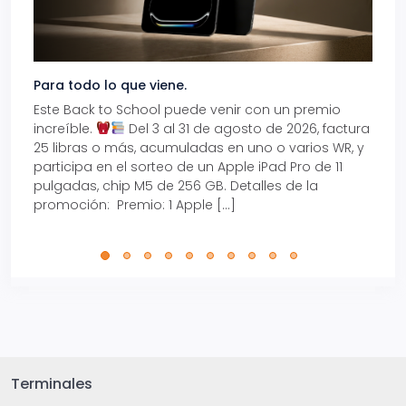
Para todo lo que viene.
Volve
Este Back to School puede venir con un premio
Prepá
increíble.
Del 3 al 31 de agosto de 2026, factura
15% d
25 libras o más, acumuladas en uno o varios WR, y
agos
participa en el sorteo de un Apple iPad Pro de 11
en t
pulgadas, chip M5 de 256 GB. Detalles de la
Tarje
promoción: Premio: 1 Apple […]
está
perfe
Terminales