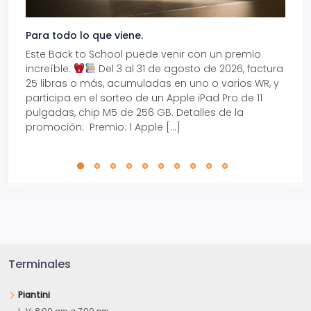
Para todo lo que viene.
Volve
Este Back to School puede venir con un premio
Prepá
increíble.
Del 3 al 31 de agosto de 2026, factura
15% d
25 libras o más, acumuladas en uno o varios WR, y
agos
participa en el sorteo de un Apple iPad Pro de 11
en t
pulgadas, chip M5 de 256 GB. Detalles de la
Tarje
promoción: Premio: 1 Apple […]
está
perfe
Terminales
Piantini
L-V: 8:00 am a 7:00 pm