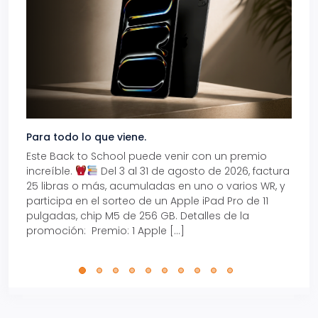
Para todo lo que viene.
Volve
Este Back to School puede venir con un premio
Prepá
increíble.
Del 3 al 31 de agosto de 2026, factura
15% d
25 libras o más, acumuladas en uno o varios WR, y
agos
participa en el sorteo de un Apple iPad Pro de 11
en t
pulgadas, chip M5 de 256 GB. Detalles de la
Tarje
promoción: Premio: 1 Apple […]
está
perfe