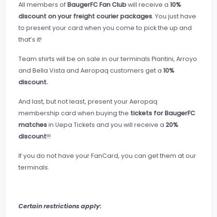
All members of
BaugerFC Fan Club
will receive a
10%
discount on your freight courier packages
. You just have
to present your card when you come to pick the up and
that’s it!
Team shirts will be on sale in our terminals Piantini, Arroyo
and Bella Vista and Aeropaq customers get a
10%
discount.
And last, but not least, present your Aeropaq
membership card when buying the
tickets for BaugerFC
matches
in Uepa Tickets and you will receive a
20%
discount
!!!
If you do not have your FanCard, you can get them at our
terminals.
Certain restrictions apply: