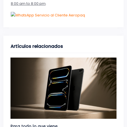
8:00 am to 8:00 pm
.
Artículos relacionados
Para todo lo que viene.
Volve