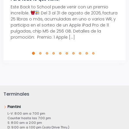
Este Back to School puede venir con un premio
Prepá
increíble.
Del 3 al 31 de agosto de 2026, factura
15% d
25 libras o más, acumuladas en uno o varios WR, y
agos
participa en el sorteo de un Apple iPad Pro de 11
en t
pulgadas, chip M5 de 256 GB. Detalles de la
Tarje
promoción: Premio: 1 Apple […]
está
perfe
Terminales
Piantini
L-V: 8:00 am a 7:00 pm
Counter hasta las 7:00 pm
S: 8:00 am a 2:00 pm
D: 9:00 am a 1:00 pm (solo Drive Thru.)