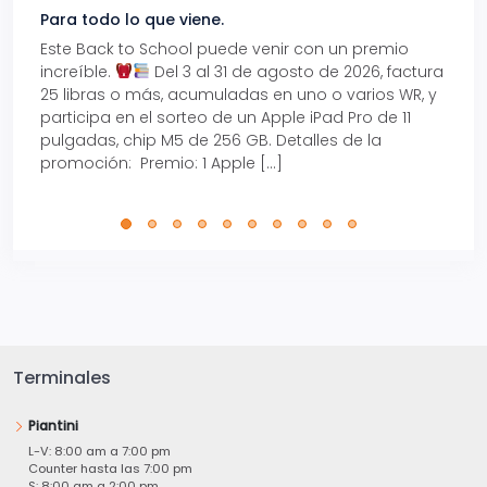
Para todo lo que viene.
Volve
Este Back to School puede venir con un premio
Prepá
increíble.
Del 3 al 31 de agosto de 2026, factura
15% d
25 libras o más, acumuladas en uno o varios WR, y
agos
participa en el sorteo de un Apple iPad Pro de 11
en t
pulgadas, chip M5 de 256 GB. Detalles de la
Tarje
promoción: Premio: 1 Apple […]
está
perfe
Terminales
Piantini
L-V: 8:00 am a 7:00 pm
Counter hasta las 7:00 pm
S: 8:00 am a 2:00 pm