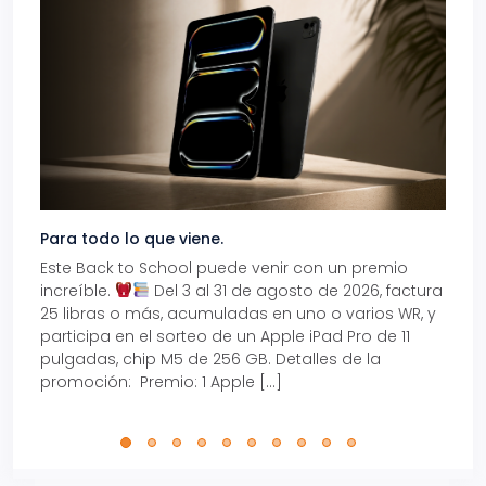
Para todo lo que viene.
Volve
Este Back to School puede venir con un premio
Prepá
increíble.
Del 3 al 31 de agosto de 2026, factura
15% d
25 libras o más, acumuladas en uno o varios WR, y
agos
participa en el sorteo de un Apple iPad Pro de 11
en t
pulgadas, chip M5 de 256 GB. Detalles de la
Tarje
promoción: Premio: 1 Apple […]
está
perfe