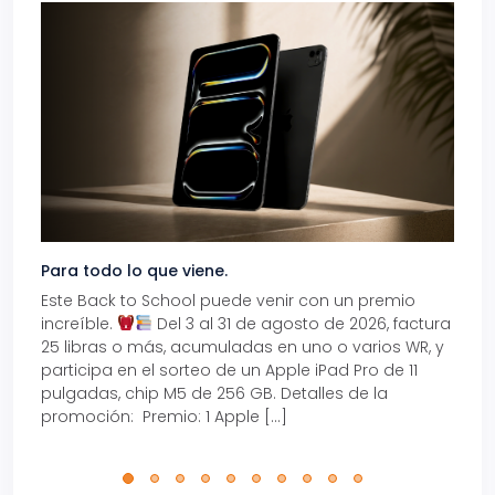
Para todo lo que viene.
Volve
Este Back to School puede venir con un premio
Prepá
increíble.
Del 3 al 31 de agosto de 2026, factura
15% d
25 libras o más, acumuladas en uno o varios WR, y
agos
participa en el sorteo de un Apple iPad Pro de 11
en t
pulgadas, chip M5 de 256 GB. Detalles de la
Tarje
promoción: Premio: 1 Apple […]
está
perfe