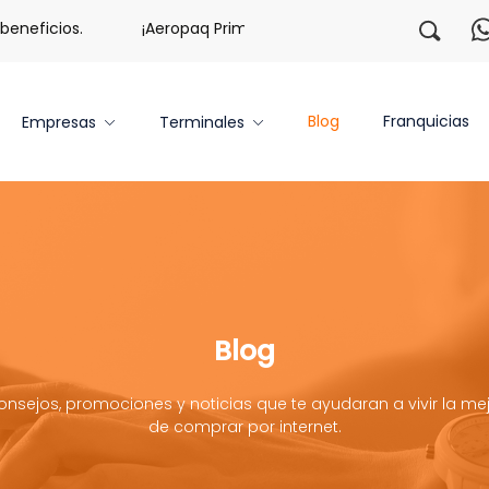
eficios.
¡Aeropaq Prime TE DA MÁS!
¡Regístrate co
Blog
Franquicias
Empresas
Terminales
Blog
onsejos, promociones y noticias que te ayudaran a vivir la mej
de comprar por internet.