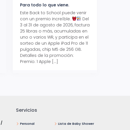
Para todo lo que viene.
Volver también ti
beneficios.
Este Back to School puede venir
con un premio increíble.
Del
Prepárate para vo
3 al 31 de agosto de 2026, factura
recibe hasta un 1
25 libras o más, acumuladas en
devolución con Pr
uno o varios WR, y participa en el
al 15 de agosto de
sorteo de un Apple iPad Pro de 11
hasta un 15% de d
pulgadas, chip M5 de 256 GB.
tus consumos en 
Detalles de la promoción:
pagar con tus Tar
Premio: 1 Apple […]
Crédito Promerica.
clases está cada
y es el momento p
Servicios
 /
Personal
Lista de Baby Shower