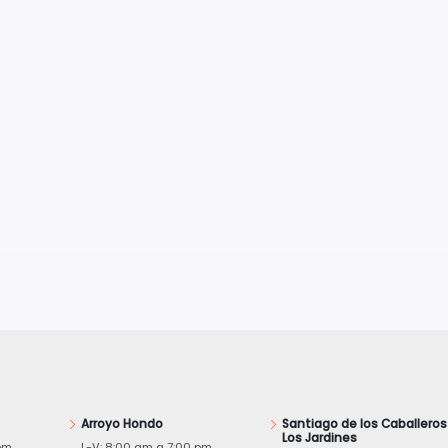
Arroyo Hondo
Santiago de los Caballeros
Los Jardines
pm
L-V: 8:00 am a 7:00 pm