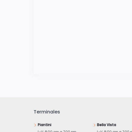
Terminales
Piantini
Bella Vista
L-V: 8:00 am a 7:00 pm
L-V: 8:00 am a 7:00 