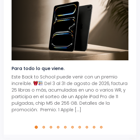
Para todo lo que viene.
Volve
Este Back to School puede venir con un premio
Prepá
increíble.
Del 3 al 31 de agosto de 2026, factura
15% d
25 libras o más, acumuladas en uno o varios WR, y
agos
participa en el sorteo de un Apple iPad Pro de 11
en t
pulgadas, chip M5 de 256 GB. Detalles de la
Tarje
promoción: Premio: 1 Apple […]
está
perfe