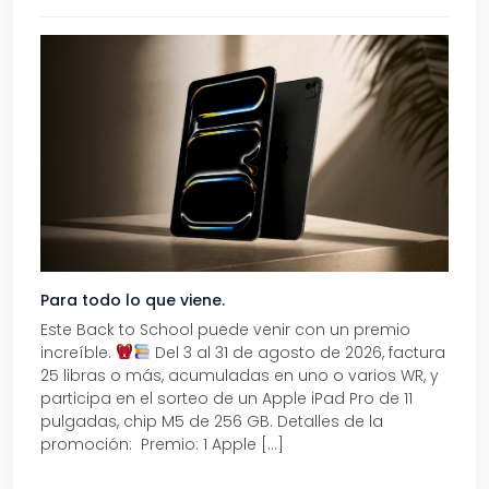
Para todo lo que viene.
Volve
Este Back to School puede venir con un premio
Prepá
increíble.
Del 3 al 31 de agosto de 2026, factura
15% d
25 libras o más, acumuladas en uno o varios WR, y
agos
participa en el sorteo de un Apple iPad Pro de 11
en t
pulgadas, chip M5 de 256 GB. Detalles de la
Tarje
promoción: Premio: 1 Apple […]
está
perfe