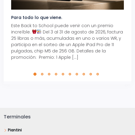
Para todo lo que viene.
Volve
Este Back to School puede venir con un premio
Prepá
increíble.
Del 3 al 31 de agosto de 2026, factura
15% d
25 libras o más, acumuladas en uno o varios WR, y
agos
participa en el sorteo de un Apple iPad Pro de 11
en t
pulgadas, chip M5 de 256 GB. Detalles de la
Tarje
promoción: Premio: 1 Apple […]
está
perfe
Terminales
Piantini