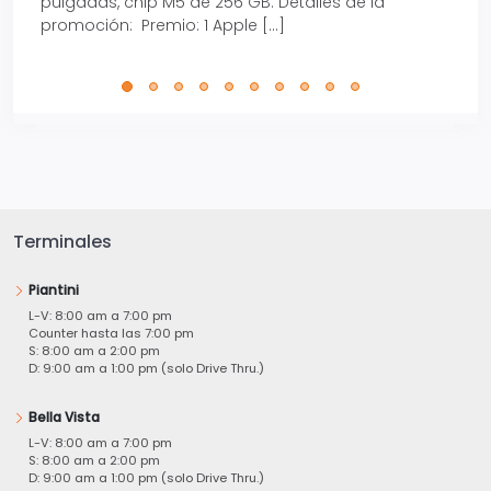
pulgadas, chip M5 de 256 GB. Detalles de la
Tarje
promoción: Premio: 1 Apple […]
está
perfe
Terminales
Piantini
L-V: 8:00 am a 7:00 pm
Counter hasta las 7:00 pm
S: 8:00 am a 2:00 pm
D: 9:00 am a 1:00 pm (solo Drive Thru.)
Bella Vista
L-V: 8:00 am a 7:00 pm
S: 8:00 am a 2:00 pm
D: 9:00 am a 1:00 pm (solo Drive Thru.)