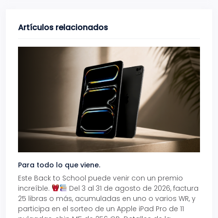
Artículos relacionados
Para todo lo que viene.
Volve
Este Back to School puede venir con un premio
Prepá
increíble.
Del 3 al 31 de agosto de 2026, factura
15% d
25 libras o más, acumuladas en uno o varios WR, y
agos
participa en el sorteo de un Apple iPad Pro de 11
en t