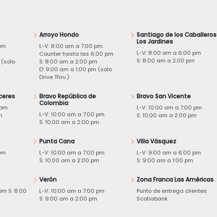
Arroyo Hondo
Santiago de los Caballeros
Los Jardines
pm
L-V: 8:00 am a 7:00 pm
L-V: 8:00 am a 6:00 pm
m
Counter hasta las 6:00 pm
S: 8:00 am a 2:00 pm
 (solo
S: 8:00 am a 2:00 pm
D: 9:00 am a 1:00 pm (solo
Drive Thru.)
ceres
Bravo República de
Bravo San Vicente
Colombia
 pm
L-V: 10:00 am a 7:00 pm
L-V: 10:00 am a 7:00 pm
m
S: 10:00 am a 2:00 pm
S: 10:00 am a 2:00 pm
Punta Cana
Villa Vásquez
pm
L-V: 10:00 am a 7:00 pm
L-V: 9:00 am a 6:00 pm
m
S: 10:00 am a 2:00 pm
S: 9:00 am a 1:00 pm
Verón
Zona Franca Las Américas
pm S: 8:00
L-V: 10:00 am a 7:00 pm
Punto de entrega clientes
S: 9:00 am a 2:00 pm
Scotiabank