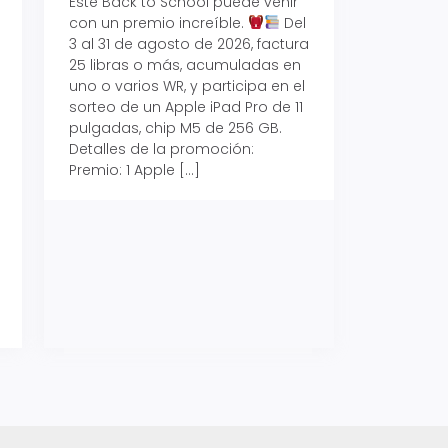
Este Back to School puede venir
con un premio increíble.
Del
Prepárate para vo
3 al 31 de agosto de 2026, factura
recibe hasta un 1
25 libras o más, acumuladas en
devolución con Pr
uno o varios WR, y participa en el
al 15 de agosto de
sorteo de un Apple iPad Pro de 11
hasta un 15% de d
pulgadas, chip M5 de 256 GB.
tus consumos en 
Detalles de la promoción:
pagar con tus Tar
Premio: 1 Apple […]
Crédito Promerica.
clases está cada
y es el momento p