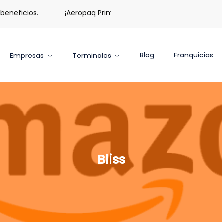
neficios.
¡Aeropaq Prime TE DA MÁS!
¡Regístrate c
Blog
Franquicias
Empresas
Terminales
Bliss